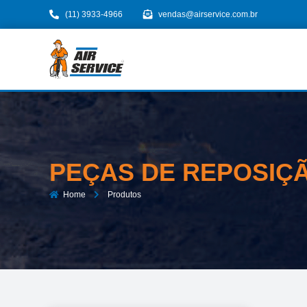
(11) 3933-4966
vendas@airservice.com.br
PEÇAS DE REPOSIÇ
Home
Produtos