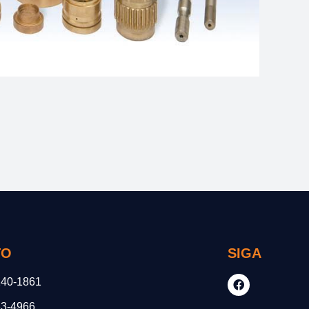
TO
SIGA
140-1861
33-4966